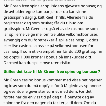
Mr Green free spins er spillsidens gjeveste bonuser, og
de avholder egne kampanjer der du kan vinne
gratisspinn daglig, kalt Reel Thrills. Allerede fra du
registrerer deg som bruker, får du tilbud om
gratisspinn. MrGeen er også et av de casinoene som
lar spillerne velge mellom tre ulike velkomstbonuser,
avhengig om du foretrekker å spille casinospill, odds
eller live casino. La oss se på velkomstbonusen for
casinospill som et eksempel; her får du 200 gratisspinn
og opptil 1 000 kroner i bonus på innskuddet ditt.
Dermed kan du spille mye uten risiko.
Stilles det krav til Mr Green free spins og bonuser?
Mr Green casino bonus kommer med visse betingelser
og krav som du må oppfylle for å få glede av spinnene
og eventuelle gevinster vunnet med dem. For det
første har du en viss tid på deg til å benytte deg av
spinnene fra den dagen du takker ja til dem. Om du