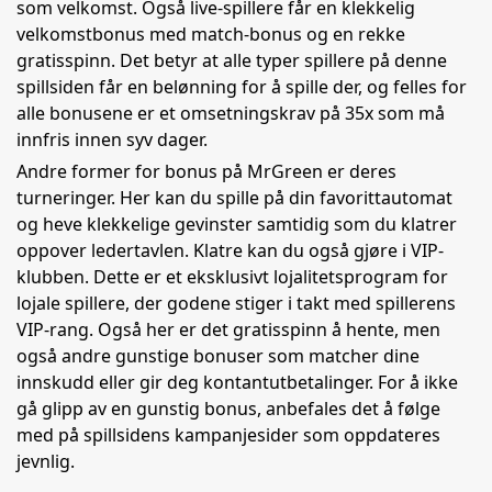
som velkomst. Også live-spillere får en klekkelig
velkomstbonus med match-bonus og en rekke
gratisspinn. Det betyr at alle typer spillere på denne
spillsiden får en belønning for å spille der, og felles for
alle bonusene er et omsetningskrav på 35x som må
innfris innen syv dager.
Andre former for bonus på MrGreen er deres
turneringer. Her kan du spille på din favorittautomat
og heve klekkelige gevinster samtidig som du klatrer
oppover ledertavlen. Klatre kan du også gjøre i VIP-
klubben. Dette er et eksklusivt lojalitetsprogram for
lojale spillere, der godene stiger i takt med spillerens
VIP-rang. Også her er det gratisspinn å hente, men
også andre gunstige bonuser som matcher dine
innskudd eller gir deg kontantutbetalinger. For å ikke
gå glipp av en gunstig bonus, anbefales det å følge
med på spillsidens kampanjesider som oppdateres
jevnlig.