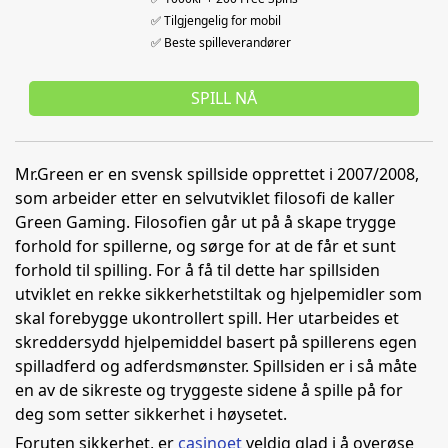
✅ Tilgjengelig for mobil
✅ Beste spilleverandører
SPILL NÅ
Mr.Green er en svensk spillside opprettet i 2007/2008,
som arbeider etter en selvutviklet filosofi de kaller
Green Gaming. Filosofien går ut på å skape trygge
forhold for spillerne, og sørge for at de får et sunt
forhold til spilling. For å få til dette har spillsiden
utviklet en rekke sikkerhetstiltak og hjelpemidler som
skal forebygge ukontrollert spill. Her utarbeides et
skreddersydd hjelpemiddel basert på spillerens egen
spilladferd og adferdsmønster. Spillsiden er i så måte
en av de sikreste og tryggeste sidene å spille på for
deg som setter sikkerhet i høysetet.
Foruten sikkerhet, er
casinoet
veldig glad i å overøse